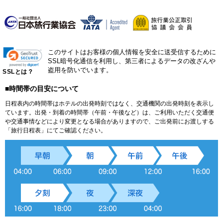
このサイトはお客様の個人情報を安全に送受信するために
SSL暗号化通信を利用し、第三者によるデータの改ざんや
盗用を防いでいます。
SSLとは？
■時間帯の目安について
日程表内の時間帯はホテルの出発時刻ではなく、交通機関の出発時刻を表示し
ています。出発・到着の時間帯（午前・午後など）は、ご利用いただく交通便
や交通事情などにより変更となる場合がありますので、ご出発前にお渡しする
「旅行日程表」にてご確認ください。