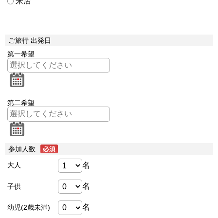
来店
ご旅行 出発日
第一希望
第二希望
参加人数
名
大人
名
子供
名
幼児(2歳未満)