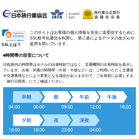
このサイトはお客様の個人情報を安全に送受信するために
SSL暗号化通信を利用し、第三者によるデータの改ざんや
盗用を防いでいます。
SSLとは？
■時間帯の目安について
日程表内の時間帯はホテルの出発時刻ではなく、交通機関の出発時刻を表示し
ています。出発・到着の時間帯（午前・午後など）は、ご利用いただく交通便
や交通事情などにより変更となる場合がありますので、ご出発前にお渡しする
「旅行日程表」にてご確認ください。