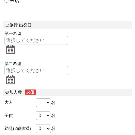
来店
ご旅行 出発日
第一希望
第二希望
参加人数
名
大人
名
子供
名
幼児(2歳未満)