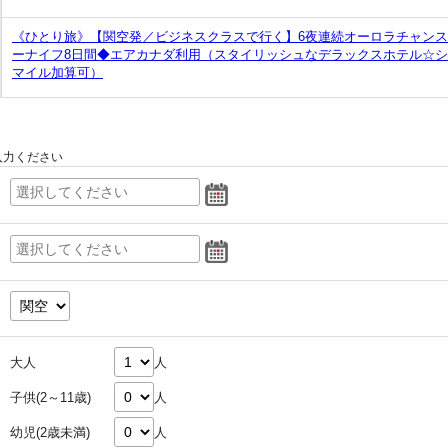
《ひとり旅》【関空発／ビジネスクラスで行く】6夜連続オーロラチャン
ーナイフ8日間◆エアカナダ利用（スタイリッシュなデラックスホテル☆シ
マイル加算可）
入力ください
大人
人
子供(2～11歳)
人
幼児(2歳未満)
人