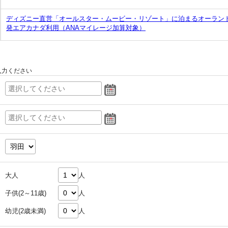
ディズニー直営「オールスター・ムービー・リゾート」に泊まるオーラン
発エアカナダ利用（ANAマイレージ加算対象）
入力ください
大人
人
子供(2～11歳)
人
幼児(2歳未満)
人