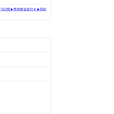
ド5日間★専用車送迎付き★羽田