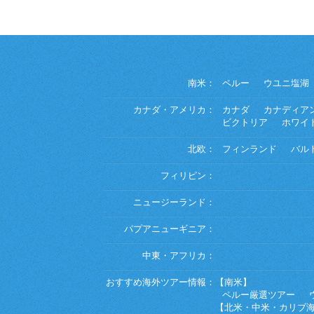
南米：
ペルー
ウユニ塩湖
カナダ・アメリカ：
カナダ
カナディア
ビクトリア
ホワイ
北欧：
フィンランド
バル
フィリピン：
ニュージーランド：
パプアニューギニア：
中東・アフリカ：
おすすめ海外ツアー情報：
【南米】
ペルー厳選ツアー
【北米・中米・カリブ