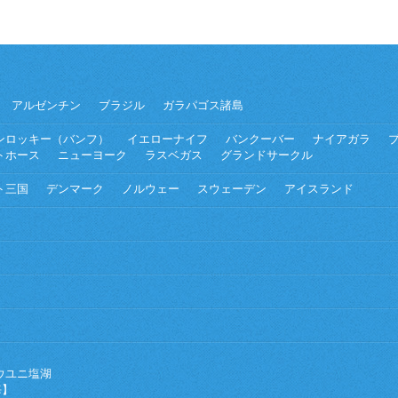
アルゼンチン
ブラジル
ガラパゴス諸島
ンロッキー（バンフ）
イエローナイフ
バンクーバー
ナイアガラ
トホース
ニューヨーク
ラスベガス
グランドサークル
ト三国
デンマーク
ノルウェー
スウェーデン
アイスランド
ウユニ塩湖
海】