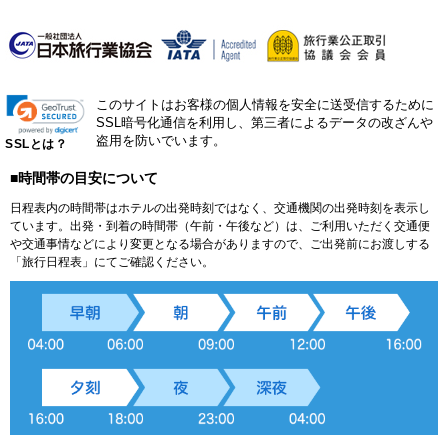
このサイトはお客様の個人情報を安全に送受信するために
SSL暗号化通信を利用し、第三者によるデータの改ざんや
盗用を防いでいます。
SSLとは？
■時間帯の目安について
日程表内の時間帯はホテルの出発時刻ではなく、交通機関の出発時刻を表示し
ています。出発・到着の時間帯（午前・午後など）は、ご利用いただく交通便
や交通事情などにより変更となる場合がありますので、ご出発前にお渡しする
「旅行日程表」にてご確認ください。