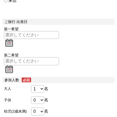
来店
ご旅行 出発日
第一希望
第二希望
参加人数
名
大人
名
子供
名
幼児(2歳未満)