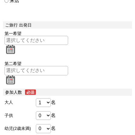
来店
ご旅行 出発日
第一希望
第二希望
参加人数
名
大人
名
子供
名
幼児(2歳未満)