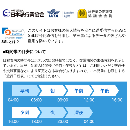
このサイトはお客様の個人情報を安全に送受信するために
SSL暗号化通信を利用し、第三者によるデータの改ざんや
盗用を防いでいます。
SSLとは？
■時間帯の目安について
日程表内の時間帯はホテルの出発時刻ではなく、交通機関の出発時刻を表示し
ています。出発・到着の時間帯（午前・午後など）は、ご利用いただく交通便
や交通事情などにより変更となる場合がありますので、ご出発前にお渡しする
「旅行日程表」にてご確認ください。