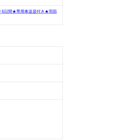
ド6日間★専用車送迎付き★羽田