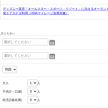
ディズニー直営「オールスター・スポーツ・リゾート」に泊まるオーラン
発エアカナダ利用（ANAマイレージ加算対象）
入力ください
大人
人
子供(2～11歳)
人
幼児(2歳未満)
人