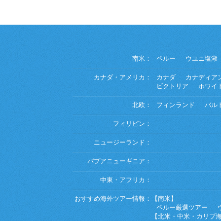
南米：
ペルー
ウユニ塩湖
カナダ・アメリカ：
カナダ
カナディア
ビクトリア
ホワイ
北欧：
フィンランド
バル
フィリピン：
ニュージーランド：
パプアニューギニア：
中東・アフリカ：
おすすめ海外ツアー情報：
【南米】
ペルー厳選ツアー
【北米・中米・カリブ