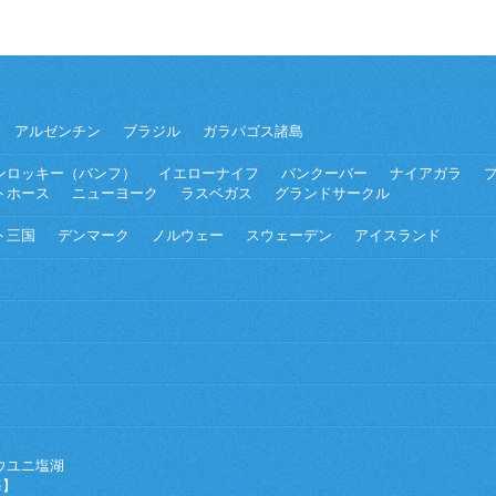
アルゼンチン
ブラジル
ガラパゴス諸島
ンロッキー（バンフ）
イエローナイフ
バンクーバー
ナイアガラ
トホース
ニューヨーク
ラスベガス
グランドサークル
ト三国
デンマーク
ノルウェー
スウェーデン
アイスランド
ウユニ塩湖
海】