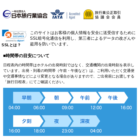
このサイトはお客様の個人情報を安全に送受信するために
SSL暗号化通信を利用し、第三者によるデータの改ざんや
盗用を防いでいます。
SSLとは？
■時間帯の目安について
日程表内の時間帯はホテルの出発時刻ではなく、交通機関の出発時刻を表示し
ています。出発・到着の時間帯（午前・午後など）は、ご利用いただく交通便
や交通事情などにより変更となる場合がありますので、ご出発前にお渡しする
「旅行日程表」にてご確認ください。