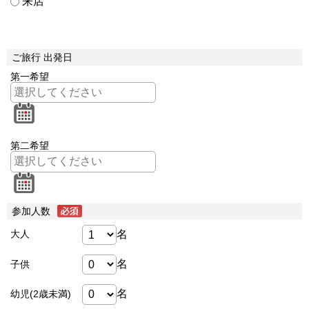
来店
ご旅行 出発日
第一希望
第二希望
参加人数
名
大人
名
子供
名
幼児(2歳未満)