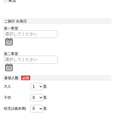
来店
ご旅行 出発日
第一希望
第二希望
参加人数
名
大人
名
子供
名
幼児(2歳未満)