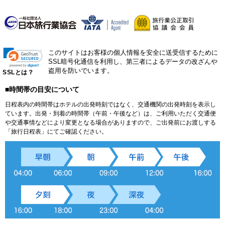
このサイトはお客様の個人情報を安全に送受信するために
SSL暗号化通信を利用し、第三者によるデータの改ざんや
盗用を防いでいます。
SSLとは？
■時間帯の目安について
日程表内の時間帯はホテルの出発時刻ではなく、交通機関の出発時刻を表示し
ています。出発・到着の時間帯（午前・午後など）は、ご利用いただく交通便
や交通事情などにより変更となる場合がありますので、ご出発前にお渡しする
「旅行日程表」にてご確認ください。