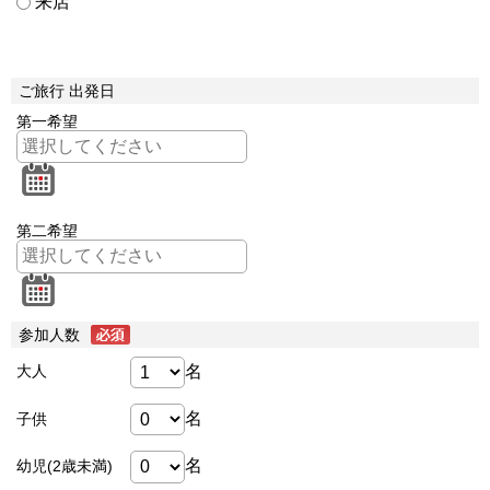
来店
ご旅行 出発日
第一希望
第二希望
参加人数
名
大人
名
子供
名
幼児(2歳未満)