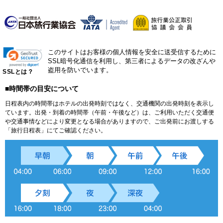
このサイトはお客様の個人情報を安全に送受信するために
SSL暗号化通信を利用し、第三者によるデータの改ざんや
盗用を防いでいます。
SSLとは？
■時間帯の目安について
日程表内の時間帯はホテルの出発時刻ではなく、交通機関の出発時刻を表示し
ています。出発・到着の時間帯（午前・午後など）は、ご利用いただく交通便
や交通事情などにより変更となる場合がありますので、ご出発前にお渡しする
「旅行日程表」にてご確認ください。