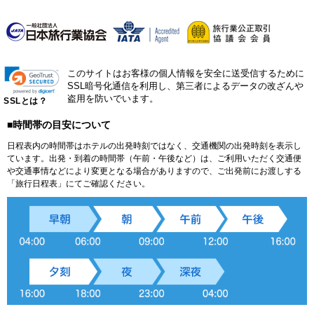
このサイトはお客様の個人情報を安全に送受信するために
SSL暗号化通信を利用し、第三者によるデータの改ざんや
盗用を防いでいます。
SSLとは？
■時間帯の目安について
日程表内の時間帯はホテルの出発時刻ではなく、交通機関の出発時刻を表示し
ています。出発・到着の時間帯（午前・午後など）は、ご利用いただく交通便
や交通事情などにより変更となる場合がありますので、ご出発前にお渡しする
「旅行日程表」にてご確認ください。