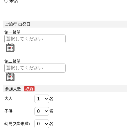
来店
ご旅行 出発日
第一希望
第二希望
参加人数
名
大人
名
子供
名
幼児(2歳未満)