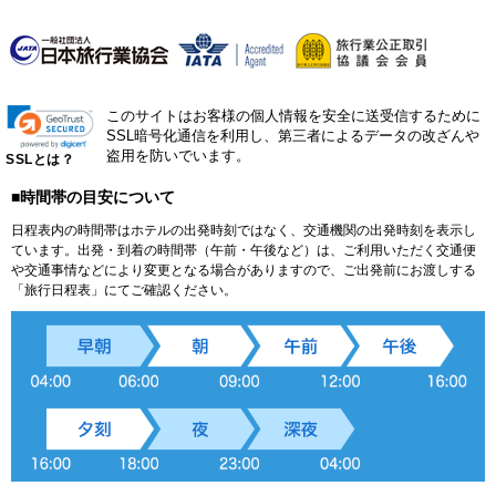
このサイトはお客様の個人情報を安全に送受信するために
SSL暗号化通信を利用し、第三者によるデータの改ざんや
盗用を防いでいます。
SSLとは？
■時間帯の目安について
日程表内の時間帯はホテルの出発時刻ではなく、交通機関の出発時刻を表示し
ています。出発・到着の時間帯（午前・午後など）は、ご利用いただく交通便
や交通事情などにより変更となる場合がありますので、ご出発前にお渡しする
「旅行日程表」にてご確認ください。