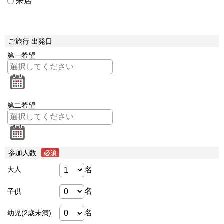
来店
ご旅行 出発日
第一希望
第二希望
参加人数
名
大人
名
子供
名
幼児(2歳未満)