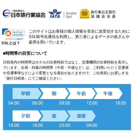
このサイトはお客様の個人情報を安全に送受信するために
SSL暗号化通信を利用し、第三者によるデータの改ざんや
盗用を防いでいます。
SSLとは？
■時間帯の目安について
日程表内の時間帯はホテルの出発時刻ではなく、交通機関の出発時刻を表示し
ています。出発・到着の時間帯（午前・午後など）は、ご利用いただく交通便
や交通事情などにより変更となる場合がありますので、ご出発前にお渡しする
「旅行日程表」にてご確認ください。