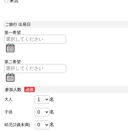
来店
ご旅行 出発日
第一希望
第二希望
参加人数
名
大人
名
子供
名
幼児(2歳未満)