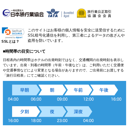
このサイトはお客様の個人情報を安全に送受信するために
SSL暗号化通信を利用し、第三者によるデータの改ざんや
盗用を防いでいます。
SSLとは？
■時間帯の目安について
日程表内の時間帯はホテルの出発時刻ではなく、交通機関の出発時刻を表示し
ています。出発・到着の時間帯（午前・午後など）は、ご利用いただく交通便
や交通事情などにより変更となる場合がありますので、ご出発前にお渡しする
「旅行日程表」にてご確認ください。