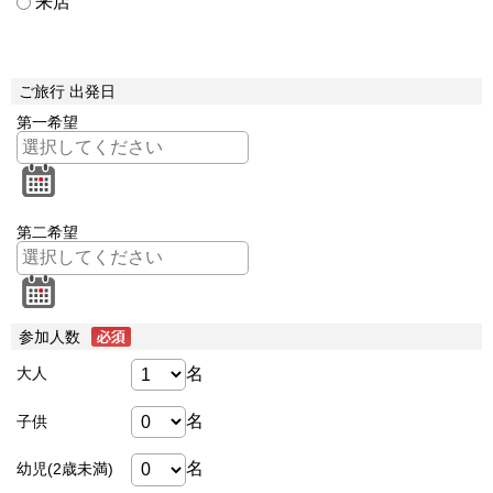
来店
ご旅行 出発日
第一希望
第二希望
参加人数
名
大人
名
子供
名
幼児(2歳未満)