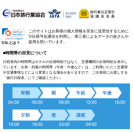
このサイトはお客様の個人情報を安全に送受信するために
SSL暗号化通信を利用し、第三者によるデータの改ざんや
盗用を防いでいます。
SSLとは？
■時間帯の目安について
日程表内の時間帯はホテルの出発時刻ではなく、交通機関の出発時刻を表示し
ています。出発・到着の時間帯（午前・午後など）は、ご利用いただく交通便
や交通事情などにより変更となる場合がありますので、ご出発前にお渡しする
「旅行日程表」にてご確認ください。