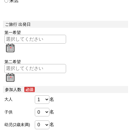
来店
ご旅行 出発日
第一希望
第二希望
参加人数
名
大人
名
子供
名
幼児(2歳未満)