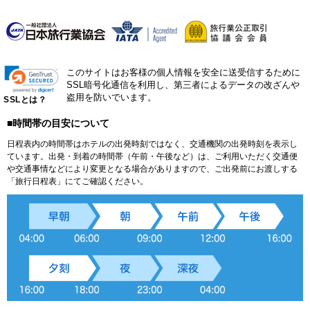
このサイトはお客様の個人情報を安全に送受信するために
SSL暗号化通信を利用し、第三者によるデータの改ざんや
盗用を防いでいます。
SSLとは？
■時間帯の目安について
日程表内の時間帯はホテルの出発時刻ではなく、交通機関の出発時刻を表示し
ています。出発・到着の時間帯（午前・午後など）は、ご利用いただく交通便
や交通事情などにより変更となる場合がありますので、ご出発前にお渡しする
「旅行日程表」にてご確認ください。