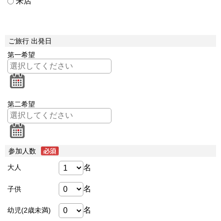
来店
ご旅行 出発日
第一希望
第二希望
参加人数
名
大人
名
子供
名
幼児(2歳未満)