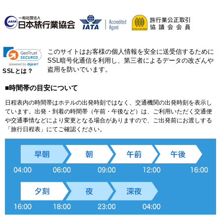
このサイトはお客様の個人情報を安全に送受信するために
SSL暗号化通信を利用し、第三者によるデータの改ざんや
盗用を防いでいます。
SSLとは？
■時間帯の目安について
日程表内の時間帯はホテルの出発時刻ではなく、交通機関の出発時刻を表示し
ています。出発・到着の時間帯（午前・午後など）は、ご利用いただく交通便
や交通事情などにより変更となる場合がありますので、ご出発前にお渡しする
「旅行日程表」にてご確認ください。