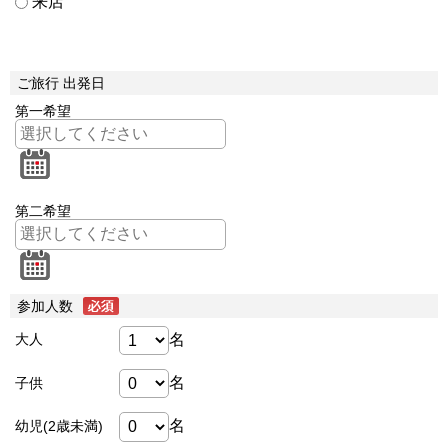
来店
ご旅行 出発日
第一希望
第二希望
参加人数
名
大人
名
子供
名
幼児(2歳未満)