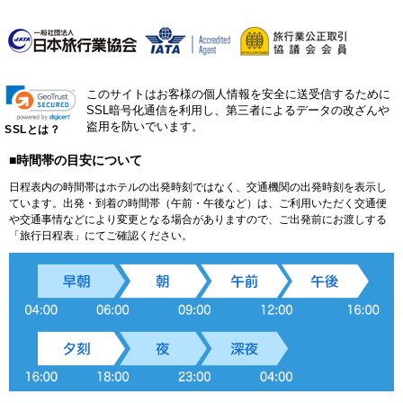
このサイトはお客様の個人情報を安全に送受信するために
SSL暗号化通信を利用し、第三者によるデータの改ざんや
盗用を防いでいます。
SSLとは？
■時間帯の目安について
日程表内の時間帯はホテルの出発時刻ではなく、交通機関の出発時刻を表示し
ています。出発・到着の時間帯（午前・午後など）は、ご利用いただく交通便
や交通事情などにより変更となる場合がありますので、ご出発前にお渡しする
「旅行日程表」にてご確認ください。