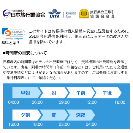
このサイトはお客様の個人情報を安全に送受信するために
SSL暗号化通信を利用し、第三者によるデータの改ざんや
盗用を防いでいます。
SSLとは？
■時間帯の目安について
日程表内の時間帯はホテルの出発時刻ではなく、交通機関の出発時刻を表示し
ています。出発・到着の時間帯（午前・午後など）は、ご利用いただく交通便
や交通事情などにより変更となる場合がありますので、ご出発前にお渡しする
「旅行日程表」にてご確認ください。