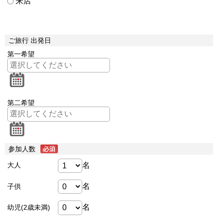
来店
ご旅行 出発日
第一希望
第二希望
参加人数
名
大人
名
子供
名
幼児(2歳未満)