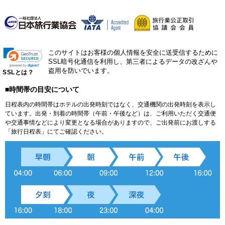
このサイトはお客様の個人情報を安全に送受信するために
SSL暗号化通信を利用し、第三者によるデータの改ざんや
盗用を防いでいます。
SSLとは？
■時間帯の目安について
日程表内の時間帯はホテルの出発時刻ではなく、交通機関の出発時刻を表示し
ています。出発・到着の時間帯（午前・午後など）は、ご利用いただく交通便
や交通事情などにより変更となる場合がありますので、ご出発前にお渡しする
「旅行日程表」にてご確認ください。