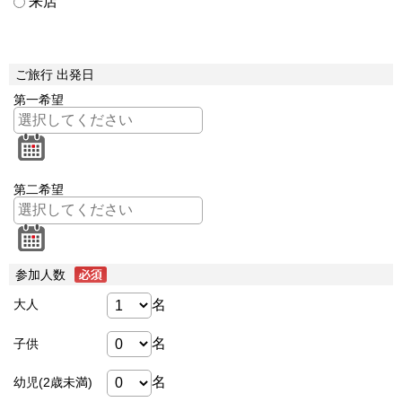
来店
ご旅行 出発日
第一希望
第二希望
参加人数
名
大人
名
子供
名
幼児(2歳未満)