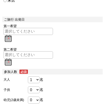
来店
ご旅行 出発日
第一希望
第二希望
参加人数
名
大人
名
子供
名
幼児(2歳未満)