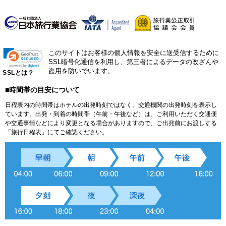
このサイトはお客様の個人情報を安全に送受信するために
SSL暗号化通信を利用し、第三者によるデータの改ざんや
盗用を防いでいます。
SSLとは？
■時間帯の目安について
日程表内の時間帯はホテルの出発時刻ではなく、交通機関の出発時刻を表示し
ています。出発・到着の時間帯（午前・午後など）は、ご利用いただく交通便
や交通事情などにより変更となる場合がありますので、ご出発前にお渡しする
「旅行日程表」にてご確認ください。