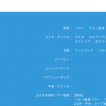
南米：
ペルー
ウユニ塩湖
カナダ・アメリカ：
カナダ
カナディア
ビクトリア
ホワイ
北欧：
フィンランド
バル
フィリピン：
ニュージーランド：
パプアニューギニア：
中東・アフリカ：
おすすめ海外ツアー情報：
【南米】
ペルー厳選ツアー
【北米・中米・カリブ