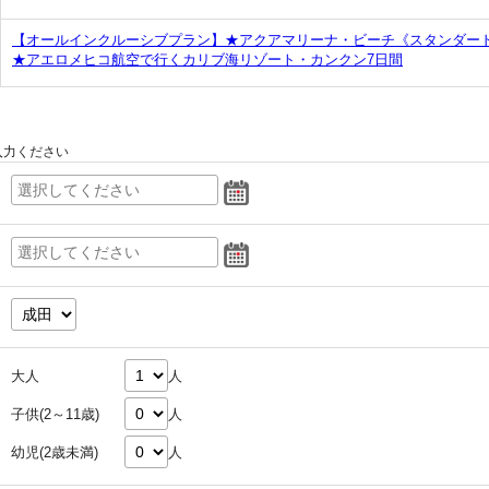
【オールインクルーシブプラン】★アクアマリーナ・ビーチ《スタンダー
★アエロメヒコ航空で行くカリブ海リゾート・カンクン7日間
入力ください
大人
人
子供(2～11歳)
人
幼児(2歳未満)
人