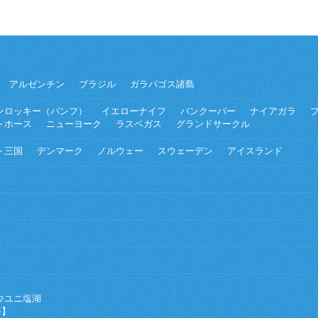
アルゼンチン
ブラジル
ガラパゴス諸島
ンロッキー（バンフ）
イエローナイフ
バンクーバー
ナイアガラ
トホース
ニューヨーク
ラスベガス
グランドサークル
ト三国
デンマーク
ノルウェー
スウェーデン
アイスランド
ウユニ塩湖
海】