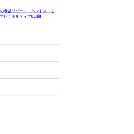
めの老舗リゾート！バンドス・モ
で行くモルディブ8日間