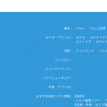
南米：
ペルー
ウユニ塩湖
カナダ・アメリカ：
カナダ
カナディア
ビクトリア
ホワイ
北欧：
フィンランド
バル
フィリピン：
ニュージーランド：
パプアニューギニア：
中東・アフリカ：
おすすめ海外ツアー情報：
【南米】
ペルー厳選ツアー
【北米・中米・カリブ