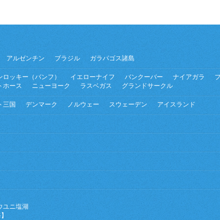
アルゼンチン
ブラジル
ガラパゴス諸島
ンロッキー（バンフ）
イエローナイフ
バンクーバー
ナイアガラ
トホース
ニューヨーク
ラスベガス
グランドサークル
ト三国
デンマーク
ノルウェー
スウェーデン
アイスランド
ウユニ塩湖
海】