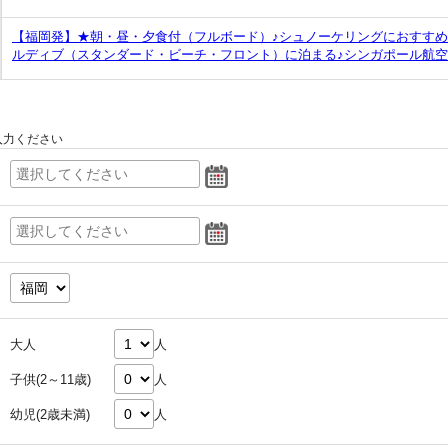
【福岡発】★朝・昼・夕食付（フルボード）♪シュノーケリングにおすす
ルディブ（スタンダード・ビーチ・フロント）に泊まる♪シンガポール航空
入力ください
大人
人
子供(2～11歳)
人
幼児(2歳未満)
人