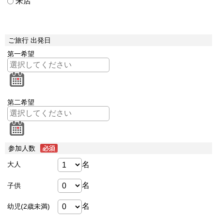
来店
ご旅行 出発日
第一希望
第二希望
参加人数
名
大人
名
子供
名
幼児(2歳未満)