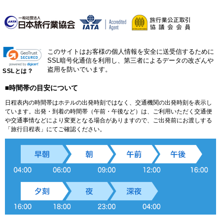
このサイトはお客様の個人情報を安全に送受信するために
SSL暗号化通信を利用し、第三者によるデータの改ざんや
盗用を防いでいます。
SSLとは？
■時間帯の目安について
日程表内の時間帯はホテルの出発時刻ではなく、交通機関の出発時刻を表示し
ています。出発・到着の時間帯（午前・午後など）は、ご利用いただく交通便
や交通事情などにより変更となる場合がありますので、ご出発前にお渡しする
「旅行日程表」にてご確認ください。