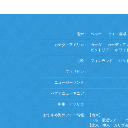
南米：
ペルー
ウユニ塩湖
カナダ・アメリカ：
カナダ
カナディア
ビクトリア
ホワイ
北欧：
フィンランド
バル
フィリピン：
ニュージーランド：
パプアニューギニア：
中東・アフリカ：
おすすめ海外ツアー情報：
【南米】
ペルー厳選ツアー
【北米・中米・カリブ