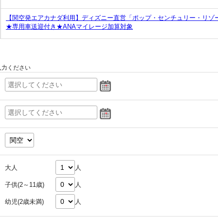
【関空発エアカナダ利用】ディズニー直営「ポップ・センチュリー・リゾ
★専用車送迎付き★ANAマイレージ加算対象
入力ください
大人
人
子供(2～11歳)
人
幼児(2歳未満)
人