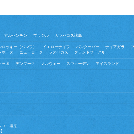
アルゼンチン
ブラジル
ガラパゴス諸島
ンロッキー（バンフ）
イエローナイフ
バンクーバー
ナイアガラ
トホース
ニューヨーク
ラスベガス
グランドサークル
ト三国
デンマーク
ノルウェー
スウェーデン
アイスランド
ウユニ塩湖
海】