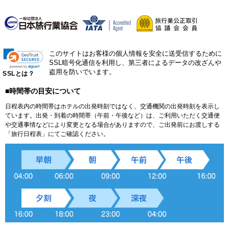
このサイトはお客様の個人情報を安全に送受信するために
SSL暗号化通信を利用し、第三者によるデータの改ざんや
盗用を防いでいます。
SSLとは？
■時間帯の目安について
日程表内の時間帯はホテルの出発時刻ではなく、交通機関の出発時刻を表示し
ています。出発・到着の時間帯（午前・午後など）は、ご利用いただく交通便
や交通事情などにより変更となる場合がありますので、ご出発前にお渡しする
「旅行日程表」にてご確認ください。