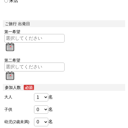
来店
ご旅行 出発日
第一希望
第二希望
参加人数
名
大人
名
子供
名
幼児(2歳未満)