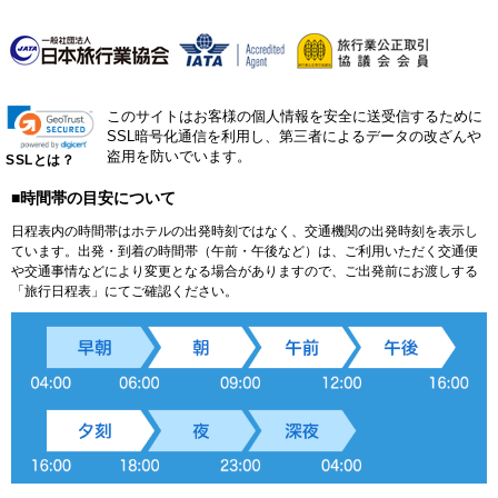
このサイトはお客様の個人情報を安全に送受信するために
SSL暗号化通信を利用し、第三者によるデータの改ざんや
盗用を防いでいます。
SSLとは？
■時間帯の目安について
日程表内の時間帯はホテルの出発時刻ではなく、交通機関の出発時刻を表示し
ています。出発・到着の時間帯（午前・午後など）は、ご利用いただく交通便
や交通事情などにより変更となる場合がありますので、ご出発前にお渡しする
「旅行日程表」にてご確認ください。