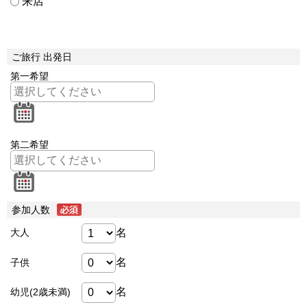
来店
ご旅行 出発日
第一希望
第二希望
参加人数
名
大人
名
子供
名
幼児(2歳未満)