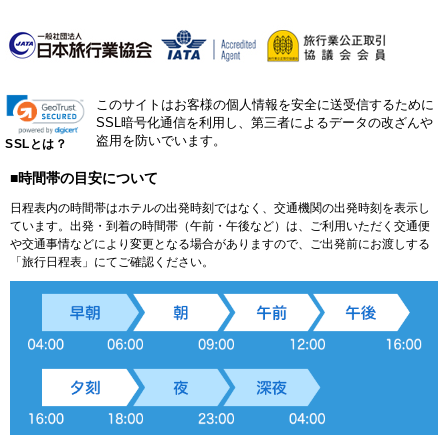
このサイトはお客様の個人情報を安全に送受信するために
SSL暗号化通信を利用し、第三者によるデータの改ざんや
盗用を防いでいます。
SSLとは？
■時間帯の目安について
日程表内の時間帯はホテルの出発時刻ではなく、交通機関の出発時刻を表示し
ています。出発・到着の時間帯（午前・午後など）は、ご利用いただく交通便
や交通事情などにより変更となる場合がありますので、ご出発前にお渡しする
「旅行日程表」にてご確認ください。