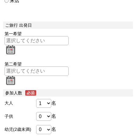
来店
ご旅行 出発日
第一希望
第二希望
参加人数
名
大人
名
子供
名
幼児(2歳未満)