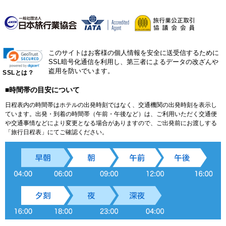
このサイトはお客様の個人情報を安全に送受信するために
SSL暗号化通信を利用し、第三者によるデータの改ざんや
盗用を防いでいます。
SSLとは？
■時間帯の目安について
日程表内の時間帯はホテルの出発時刻ではなく、交通機関の出発時刻を表示し
ています。出発・到着の時間帯（午前・午後など）は、ご利用いただく交通便
や交通事情などにより変更となる場合がありますので、ご出発前にお渡しする
「旅行日程表」にてご確認ください。