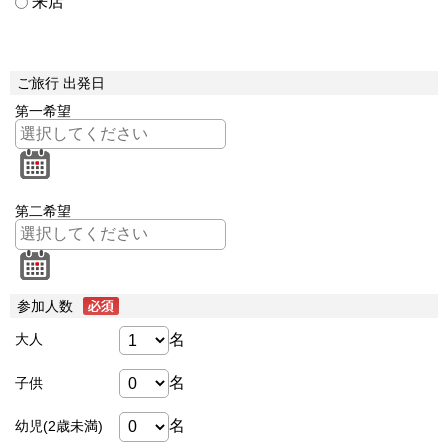
来店
ご旅行 出発日
第一希望
第二希望
参加人数
名
大人
名
子供
名
幼児(2歳未満)