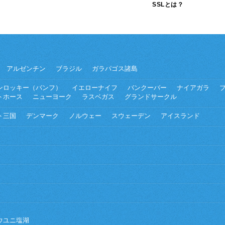
SSLとは？
アルゼンチン
ブラジル
ガラパゴス諸島
ンロッキー（バンフ）
イエローナイフ
バンクーバー
ナイアガラ
トホース
ニューヨーク
ラスベガス
グランドサークル
ト三国
デンマーク
ノルウェー
スウェーデン
アイスランド
ウユニ塩湖