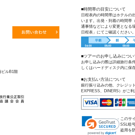
■時間帯の目安について
日程表内の時間帯はホテルの
います。出発・到着の時間帯
通事情などにより変更となる
日程表」にてご確認ください
■ツアーのお申し込みについ
お申し込みの際は詳細旅行条
しくはハードディスク内に保
新橋ビルB1階
■お支払い方法について
銀行振り込みの他、クレジットカー
EXPRESS、DINERS）が
このサ
SSL
盗用を