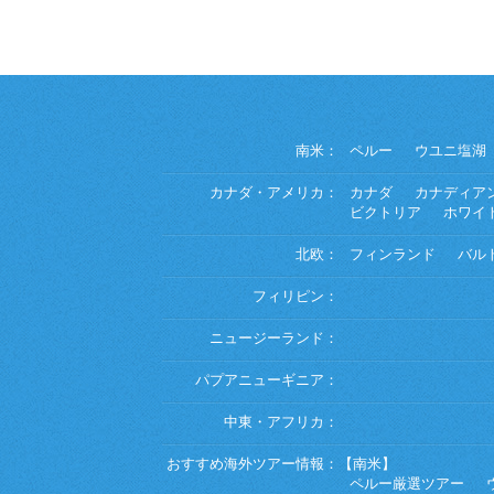
南米：
ペルー
ウユニ塩湖
カナダ・アメリカ：
カナダ
カナディア
ビクトリア
ホワイ
北欧：
フィンランド
バル
フィリピン：
ニュージーランド：
パプアニューギニア：
中東・アフリカ：
おすすめ海外ツアー情報：
【南米】
ペルー厳選ツアー