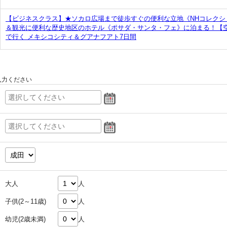
【ビジネスクラス】★ソカロ広場まで徒歩すぐの便利な立地《NHコレクシ
＆観光に便利な歴史地区のホテル《ポサダ・サンタ・フェ》に泊まる！【
で行く メキシコシティ＆グアナフアト7日間
入力ください
大人
人
子供(2～11歳)
人
幼児(2歳未満)
人