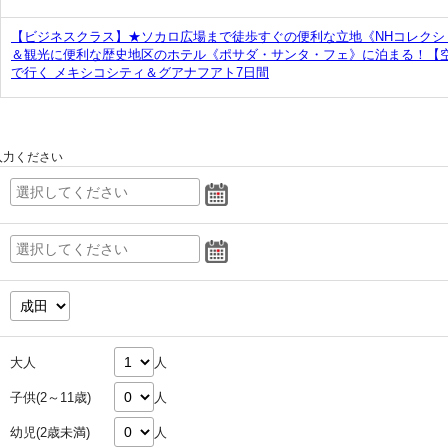
【ビジネスクラス】★ソカロ広場まで徒歩すぐの便利な立地《NHコレクシ
＆観光に便利な歴史地区のホテル《ポサダ・サンタ・フェ》に泊まる！【
で行く メキシコシティ＆グアナフアト7日間
入力ください
大人
人
子供(2～11歳)
人
幼児(2歳未満)
人