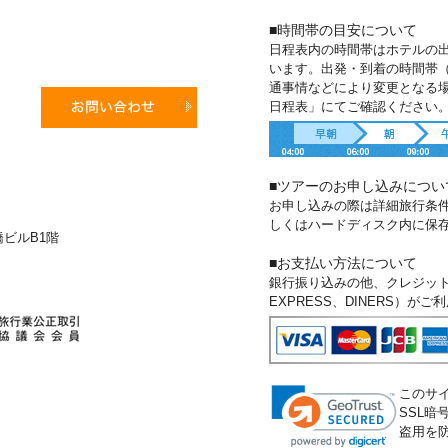
■時間帯の目安について
日程表内の時間帯はホテルの
います。出発・到着の時間帯
通事情などにより変更となる
日程表」にてご確認ください
■ツアーのお申し込みについ
お申し込みの際は詳細旅行条
しくはハードディスク内に保
新橋ビルB1階
■お支払い方法について
銀行振り込みの他、クレジットカー
EXPRESS、DINERS）が
このサ
SSL
盗用を