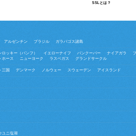
SSLとは？
アルゼンチン
ブラジル
ガラパゴス諸島
ンロッキー（バンフ）
イエローナイフ
バンクーバー
ナイアガラ
トホース
ニューヨーク
ラスベガス
グランドサークル
ト三国
デンマーク
ノルウェー
スウェーデン
アイスランド
ウユニ塩湖