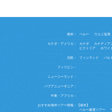
南米：
ペルー
ウユニ塩湖
カナダ・アメリカ：
カナダ
カナディア
ビクトリア
ホワイ
北欧：
フィンランド
バル
フィリピン：
ニュージーランド：
パプアニューギニア：
中東・アフリカ：
おすすめ海外ツアー情報：
【南米】
ペルー厳選ツアー