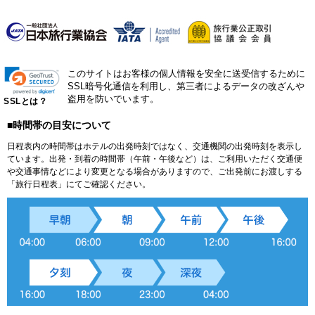
このサイトはお客様の個人情報を安全に送受信するために
SSL暗号化通信を利用し、第三者によるデータの改ざんや
盗用を防いでいます。
SSLとは？
■時間帯の目安について
日程表内の時間帯はホテルの出発時刻ではなく、交通機関の出発時刻を表示し
ています。出発・到着の時間帯（午前・午後など）は、ご利用いただく交通便
や交通事情などにより変更となる場合がありますので、ご出発前にお渡しする
「旅行日程表」にてご確認ください。