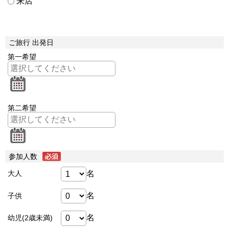
来店
ご旅行 出発日
第一希望
第二希望
参加人数
名
大人
名
子供
名
幼児(2歳未満)