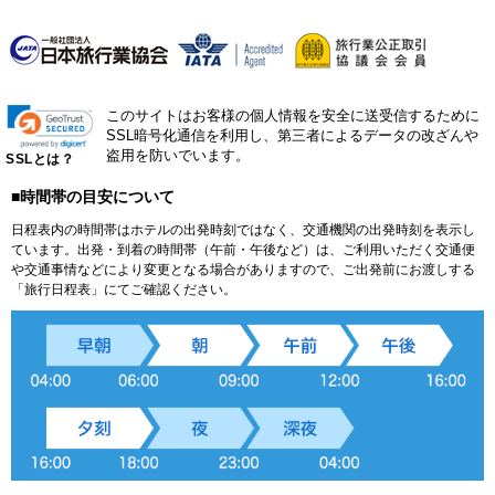
このサイトはお客様の個人情報を安全に送受信するために
SSL暗号化通信を利用し、第三者によるデータの改ざんや
盗用を防いでいます。
SSLとは？
■時間帯の目安について
日程表内の時間帯はホテルの出発時刻ではなく、交通機関の出発時刻を表示し
ています。出発・到着の時間帯（午前・午後など）は、ご利用いただく交通便
や交通事情などにより変更となる場合がありますので、ご出発前にお渡しする
「旅行日程表」にてご確認ください。