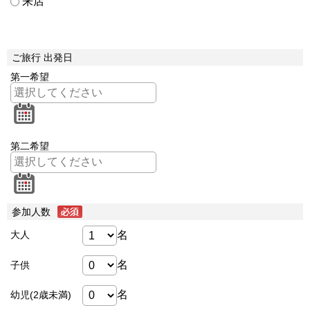
来店
ご旅行 出発日
第一希望
第二希望
参加人数
名
大人
名
子供
名
幼児(2歳未満)