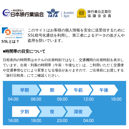
このサイトはお客様の個人情報を安全に送受信するために
SSL暗号化通信を利用し、第三者によるデータの改ざんや
盗用を防いでいます。
SSLとは？
■時間帯の目安について
日程表内の時間帯はホテルの出発時刻ではなく、交通機関の出発時刻を表示し
ています。出発・到着の時間帯（午前・午後など）は、ご利用いただく交通便
や交通事情などにより変更となる場合がありますので、ご出発前にお渡しする
「旅行日程表」にてご確認ください。