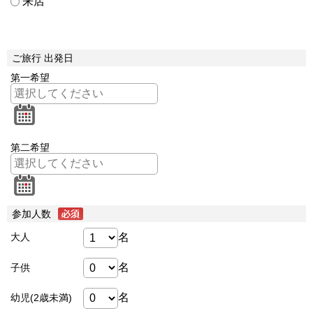
来店
ご旅行 出発日
第一希望
第二希望
参加人数
名
大人
名
子供
名
幼児(2歳未満)