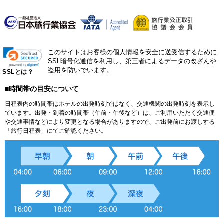
このサイトはお客様の個人情報を安全に送受信するために
SSL暗号化通信を利用し、第三者によるデータの改ざんや
盗用を防いでいます。
SSLとは？
■時間帯の目安について
日程表内の時間帯はホテルの出発時刻ではなく、交通機関の出発時刻を表示し
ています。出発・到着の時間帯（午前・午後など）は、ご利用いただく交通便
や交通事情などにより変更となる場合がありますので、ご出発前にお渡しする
「旅行日程表」にてご確認ください。