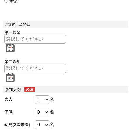
来店
ご旅行 出発日
第一希望
第二希望
参加人数
名
大人
名
子供
名
幼児(2歳未満)