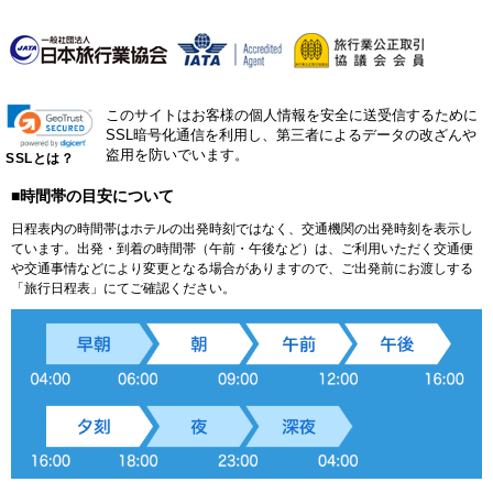
このサイトはお客様の個人情報を安全に送受信するために
SSL暗号化通信を利用し、第三者によるデータの改ざんや
盗用を防いでいます。
SSLとは？
■時間帯の目安について
日程表内の時間帯はホテルの出発時刻ではなく、交通機関の出発時刻を表示し
ています。出発・到着の時間帯（午前・午後など）は、ご利用いただく交通便
や交通事情などにより変更となる場合がありますので、ご出発前にお渡しする
「旅行日程表」にてご確認ください。