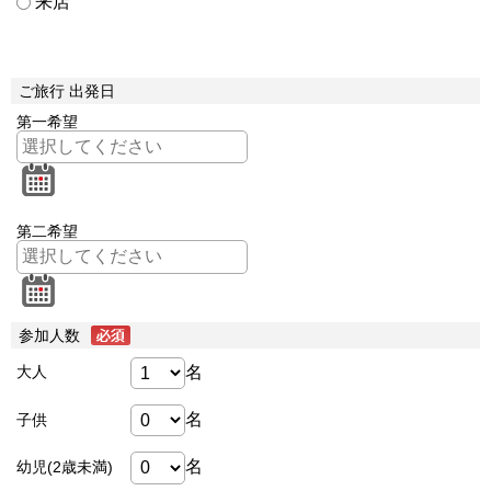
来店
ご旅行 出発日
第一希望
第二希望
参加人数
名
大人
名
子供
名
幼児(2歳未満)