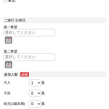
来店
ご旅行 出発日
第一希望
第二希望
参加人数
名
大人
名
子供
名
幼児(2歳未満)