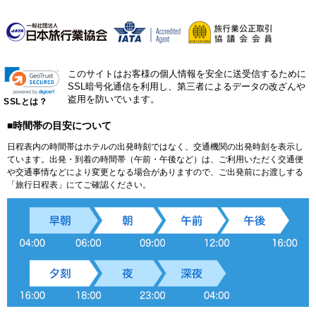
このサイトはお客様の個人情報を安全に送受信するために
SSL暗号化通信を利用し、第三者によるデータの改ざんや
盗用を防いでいます。
SSLとは？
■時間帯の目安について
日程表内の時間帯はホテルの出発時刻ではなく、交通機関の出発時刻を表示し
ています。出発・到着の時間帯（午前・午後など）は、ご利用いただく交通便
や交通事情などにより変更となる場合がありますので、ご出発前にお渡しする
「旅行日程表」にてご確認ください。