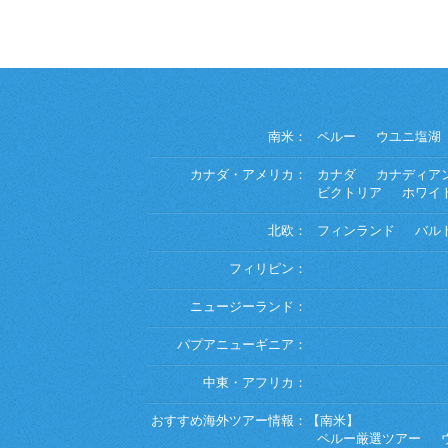
南米：
ペルー
ウユニ塩湖
カナダ・アメリカ：
カナダ
カナディア
ビクトリア
ホワイ
北欧：
フィンランド
バル
フィリピン：
ニュージーランド：
パプアニューギニア：
中東・アフリカ：
おすすめ海外ツアー情報：
【南米】
ペルー厳選ツアー