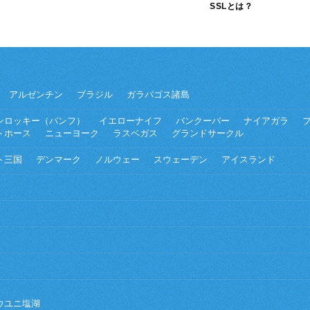
SSLとは？
アルゼンチン
ブラジル
ガラパゴス諸島
ンロッキー（バンフ）
イエローナイフ
バンクーバー
ナイアガラ
トホース
ニューヨーク
ラスベガス
グランドサークル
ト三国
デンマーク
ノルウェー
スウェーデン
アイスランド
ウユニ塩湖