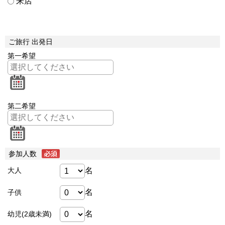
来店
ご旅行 出発日
第一希望
第二希望
参加人数
名
大人
名
子供
名
幼児(2歳未満)