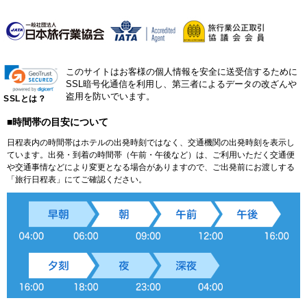
このサイトはお客様の個人情報を安全に送受信するために
SSL暗号化通信を利用し、第三者によるデータの改ざんや
盗用を防いでいます。
SSLとは？
■時間帯の目安について
日程表内の時間帯はホテルの出発時刻ではなく、交通機関の出発時刻を表示し
ています。出発・到着の時間帯（午前・午後など）は、ご利用いただく交通便
や交通事情などにより変更となる場合がありますので、ご出発前にお渡しする
「旅行日程表」にてご確認ください。