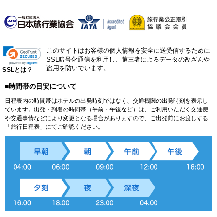
このサイトはお客様の個人情報を安全に送受信するために
SSL暗号化通信を利用し、第三者によるデータの改ざんや
盗用を防いでいます。
SSLとは？
■時間帯の目安について
日程表内の時間帯はホテルの出発時刻ではなく、交通機関の出発時刻を表示し
ています。出発・到着の時間帯（午前・午後など）は、ご利用いただく交通便
や交通事情などにより変更となる場合がありますので、ご出発前にお渡しする
「旅行日程表」にてご確認ください。