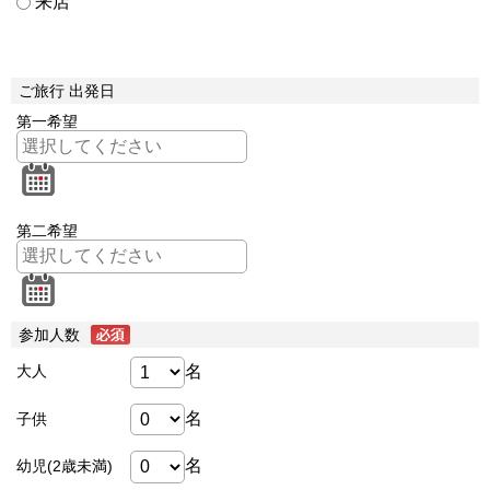
来店
ご旅行 出発日
第一希望
第二希望
参加人数
名
大人
名
子供
名
幼児(2歳未満)