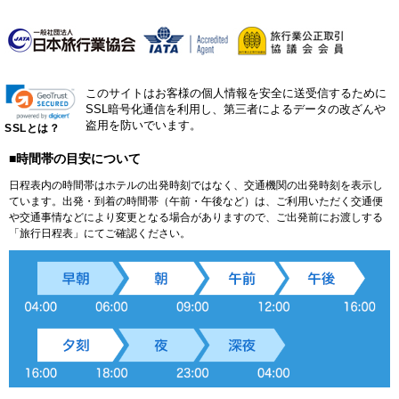
このサイトはお客様の個人情報を安全に送受信するために
SSL暗号化通信を利用し、第三者によるデータの改ざんや
盗用を防いでいます。
SSLとは？
■時間帯の目安について
日程表内の時間帯はホテルの出発時刻ではなく、交通機関の出発時刻を表示し
ています。出発・到着の時間帯（午前・午後など）は、ご利用いただく交通便
や交通事情などにより変更となる場合がありますので、ご出発前にお渡しする
「旅行日程表」にてご確認ください。