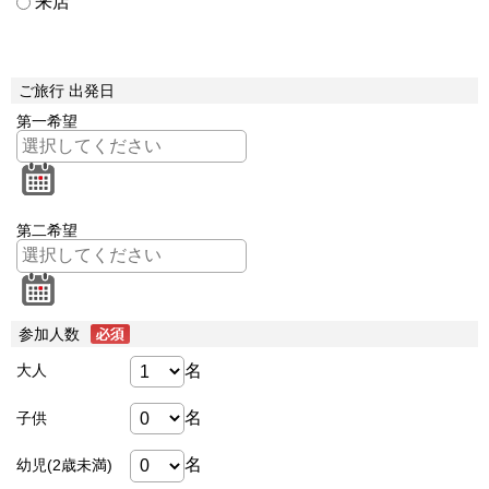
来店
ご旅行 出発日
第一希望
第二希望
参加人数
名
大人
名
子供
名
幼児(2歳未満)