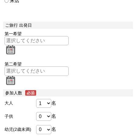
来店
ご旅行 出発日
第一希望
第二希望
参加人数
名
大人
名
子供
名
幼児(2歳未満)