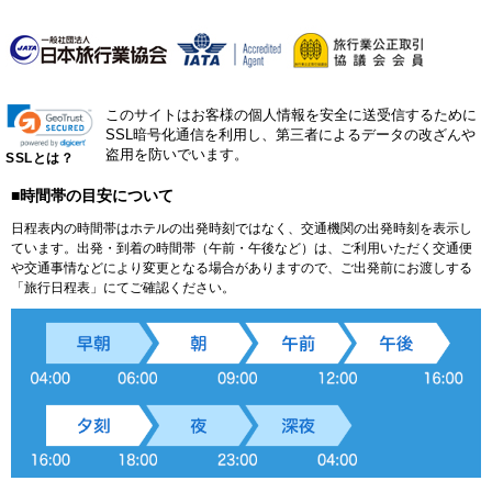
このサイトはお客様の個人情報を安全に送受信するために
SSL暗号化通信を利用し、第三者によるデータの改ざんや
盗用を防いでいます。
SSLとは？
■時間帯の目安について
日程表内の時間帯はホテルの出発時刻ではなく、交通機関の出発時刻を表示し
ています。出発・到着の時間帯（午前・午後など）は、ご利用いただく交通便
や交通事情などにより変更となる場合がありますので、ご出発前にお渡しする
「旅行日程表」にてご確認ください。