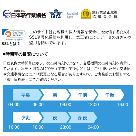
このサイトはお客様の個人情報を安全に送受信するために
SSL暗号化通信を利用し、第三者によるデータの改ざんや
盗用を防いでいます。
SSLとは？
■時間帯の目安について
日程表内の時間帯はホテルの出発時刻ではなく、交通機関の出発時刻を表示し
ています。出発・到着の時間帯（午前・午後など）は、ご利用いただく交通便
や交通事情などにより変更となる場合がありますので、ご出発前にお渡しする
「旅行日程表」にてご確認ください。