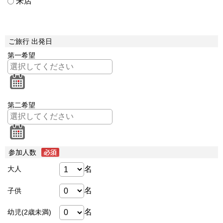
来店
ご旅行 出発日
第一希望
第二希望
参加人数
名
大人
名
子供
名
幼児(2歳未満)