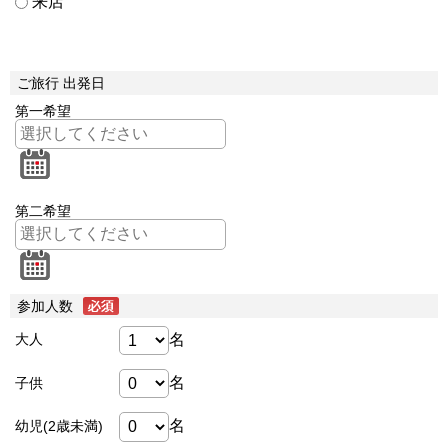
来店
ご旅行 出発日
第一希望
第二希望
参加人数
名
大人
名
子供
名
幼児(2歳未満)