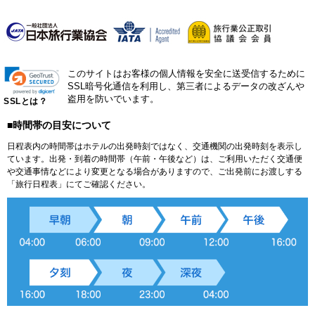
このサイトはお客様の個人情報を安全に送受信するために
SSL暗号化通信を利用し、第三者によるデータの改ざんや
盗用を防いでいます。
SSLとは？
■時間帯の目安について
日程表内の時間帯はホテルの出発時刻ではなく、交通機関の出発時刻を表示し
ています。出発・到着の時間帯（午前・午後など）は、ご利用いただく交通便
や交通事情などにより変更となる場合がありますので、ご出発前にお渡しする
「旅行日程表」にてご確認ください。