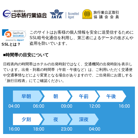
このサイトはお客様の個人情報を安全に送受信するために
SSL暗号化通信を利用し、第三者によるデータの改ざんや
盗用を防いでいます。
SSLとは？
■時間帯の目安について
日程表内の時間帯はホテルの出発時刻ではなく、交通機関の出発時刻を表示し
ています。出発・到着の時間帯（午前・午後など）は、ご利用いただく交通便
や交通事情などにより変更となる場合がありますので、ご出発前にお渡しする
「旅行日程表」にてご確認ください。