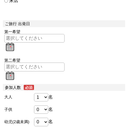
来店
ご旅行 出発日
第一希望
第二希望
参加人数
名
大人
名
子供
名
幼児(2歳未満)