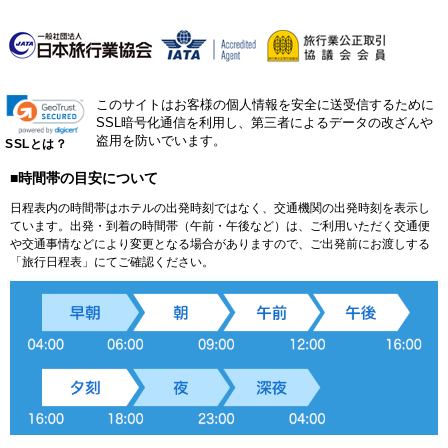
このサイトはお客様の個人情報を安全に送受信するために
SSL暗号化通信を利用し、第三者によるデータの改ざんや
盗用を防いでいます。
SSLとは？
■時間帯の目安について
日程表内の時間帯はホテルの出発時刻ではなく、交通機関の出発時刻を表示し
ています。出発・到着の時間帯（午前・午後など）は、ご利用いただく交通便
や交通事情などにより変更となる場合がありますので、ご出発前にお渡しする
「旅行日程表」にてご確認ください。