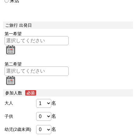
来店
ご旅行 出発日
第一希望
第二希望
参加人数
名
大人
名
子供
名
幼児(2歳未満)