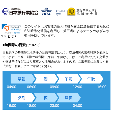
このサイトはお客様の個人情報を安全に送受信するために
SSL暗号化通信を利用し、第三者によるデータの改ざんや
盗用を防いでいます。
SSLとは？
■時間帯の目安について
日程表内の時間帯はホテルの出発時刻ではなく、交通機関の出発時刻を表示し
ています。出発・到着の時間帯（午前・午後など）は、ご利用いただく交通便
や交通事情などにより変更となる場合がありますので、ご出発前にお渡しする
「旅行日程表」にてご確認ください。