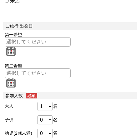
来店
ご旅行 出発日
第一希望
第二希望
参加人数
名
大人
名
子供
名
幼児(2歳未満)