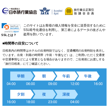
このサイトはお客様の個人情報を安全に送受信するために
SSL暗号化通信を利用し、第三者によるデータの改ざんや
盗用を防いでいます。
SSLとは？
■時間帯の目安について
日程表内の時間帯はホテルの出発時刻ではなく、交通機関の出発時刻を表示し
ています。出発・到着の時間帯（午前・午後など）は、ご利用いただく交通便
や交通事情などにより変更となる場合がありますので、ご出発前にお渡しする
「旅行日程表」にてご確認ください。