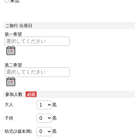
来店
ご旅行 出発日
第一希望
第二希望
参加人数
名
大人
名
子供
名
幼児(2歳未満)