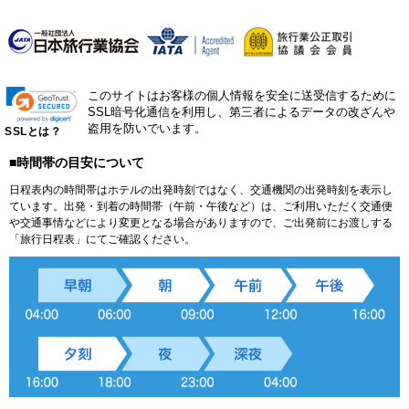
このサイトはお客様の個人情報を安全に送受信するために
SSL暗号化通信を利用し、第三者によるデータの改ざんや
盗用を防いでいます。
SSLとは？
■時間帯の目安について
日程表内の時間帯はホテルの出発時刻ではなく、交通機関の出発時刻を表示し
ています。出発・到着の時間帯（午前・午後など）は、ご利用いただく交通便
や交通事情などにより変更となる場合がありますので、ご出発前にお渡しする
「旅行日程表」にてご確認ください。