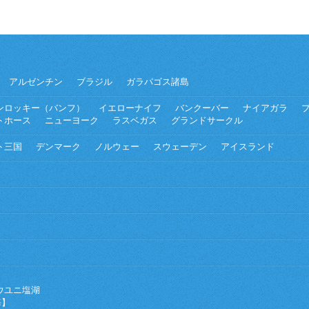
アルゼンチン
ブラジル
ガラパゴス諸島
ンロッキー（バンフ）
イエローナイフ
バンクーバー
ナイアガラ
トホース
ニューヨーク
ラスベガス
グランドサークル
ト三国
デンマーク
ノルウェー
スウェーデン
アイスランド
ウユニ塩湖
海】