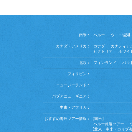
南米：
ペルー
ウユニ塩湖
カナダ・アメリカ：
カナダ
カナディア
ビクトリア
ホワイ
北欧：
フィンランド
バル
フィリピン：
ニュージーランド：
パプアニューギニア：
中東・アフリカ：
おすすめ海外ツアー情報：
【南米】
ペルー厳選ツアー
【北米・中米・カリブ