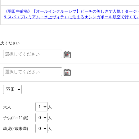
《羽田午前発》【オールインクルーシブ】ビーチの美しさで人気！タージ
& スパ（プレミアム・水上ヴィラ）に泊まる★シンガポール航空で行くモ
入力ください
大人
人
子供(2～11歳)
人
幼児(2歳未満)
人